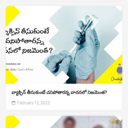
వ్యాక్సిన్ తీసుకుంటే చనిపోతారన్న వాదనలో నిజమెంత?
February 12, 2022