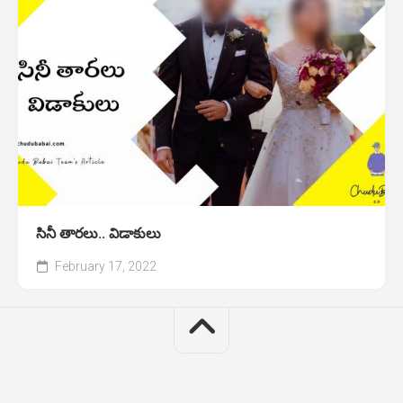
సినీ తారలు.. విడాకులు
February 17, 2022