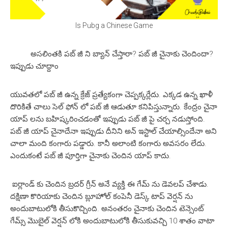
Is Pubg a Chinese Game
అసలింతకి పబ్ జీ ని బ్యాన్ చేస్తారా? పబ్ జీ చైనాకు చెందిందా?
ఇప్పుడు చూద్దాం
యువతలో పబ్ జీ ఉన్న క్రేజ్ ప్రత్యేకంగా చెప్పక్కర్లేదు. ఎక్కడ ఉన్న ఖాళీ
దొరికితే చాలు సెల్ ఫోన్ లో పబ్ జీ ఆడుతూ కనిపిస్తున్నారు. కేంద్రం చైనా
యాప్ లను బహిష్కరించడంతో ఇప్పుడు పబ్ జీ పై చర్చ నడుస్తోంది.
పబ్ జీ యాప్ చైనాదేనా ఇప్పుడు దీనిని అన్ ఇస్టాల్ చేయాల్సిందేనా అని
చాలా మంది కంగారు పడ్డారు. కానీ అలాంటి కంగారు అవసరం లేదు.
ఎందుకంటే పబ్ జీ పూర్తిగా చైనాకు చెందిన యాప్ కాదు.
ఐర్లాండ్ కు చెందిన బ్రదర్ గ్రీన్ అనే వ్యక్తి ఈ గేమ్ ను డెవలప్ చేశాడు.
దక్షిణా కొరియాకు చెందిన బ్లూహోల్ కంపెనీ డెస్క్ టాప్ వెర్షన్ ను
అందుబాటులోకి తీసుకొచ్చింది. అనంతరం చైనాకు చెందిన టెన్సెంట్
గేమ్స్ మొబైల్ వెర్షన్ లోకి అందుబాటులోకి తీసుకువచ్చి 10 శాతం వాటా