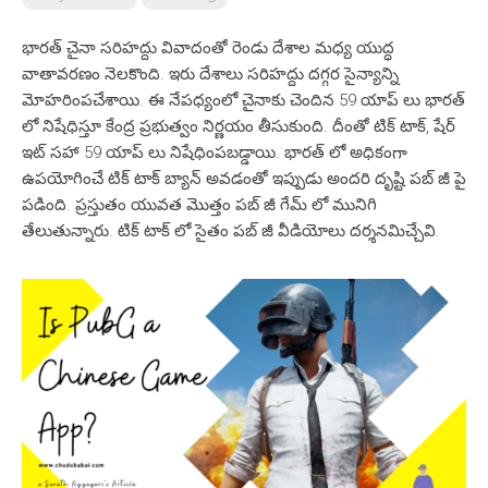
భారత్ చైనా సరిహద్దు వివాదంతో రెండు దేశాల మధ్య యుద్ధ
వాతావరణం నెలకొంది. ఇరు దేశాలు సరిహద్దు దగ్గర సైన్యాన్ని
మోహరింపచేశాయి. ఈ నేపధ్యంలో చైనాకు చెందిన 59 యాప్ లు భారత్
లో నిషేధిస్తూ కేంద్ర ప్రభుత్వం నిర్ణయం తీసుకుంది. దీంతో టిక్ టాక్, షేర్
ఇట్ సహా 59 యాప్ లు నిషేధింపబడ్డాయి. భారత్ లో అధికంగా
ఉపయోగించే టిక్ టాక్ బ్యాన్ అవడంతో ఇప్పుడు అందరి దృష్టి పబ్ జీ పై
పడింది. ప్రస్తుతం యువత మొత్తం పబ్ జీ గేమ్ లో మునిగి
తేలుతున్నారు. టిక్ టాక్ లో సైతం పబ్ జీ వీడియోలు దర్శనమిచ్చేవి.