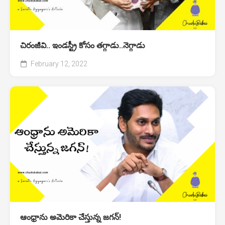
చిరంజీవి.. ఇండస్ట్రీ కోసం తగ్గాడు..నెగ్గాడు
February 12, 2022
ఆంధ్రాను అమెరికా చేస్తున్న జగన్!