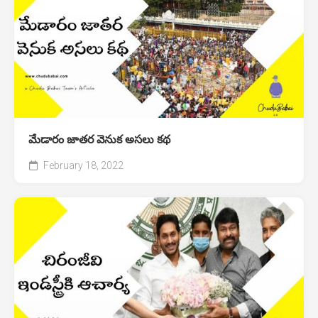
మేడారం జాతర వెనుక అసలు కథ
February 18, 2022