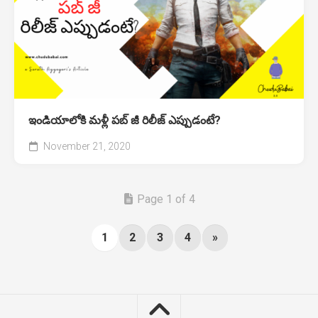
ఇండియాలోకి మళ్లీ పబ్ జీ రిలీజ్ ఎప్పుడంటే?
November 21, 2020
Page 1 of 4
1
2
3
4
»