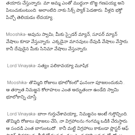
తయారు చేస్తున్నారు. మా అమ్మ ఎంతో ముద్దుగా బొజ్జ గణపయ్య అని
పిలుచుకుంటుంది. అలాంటిది నాకు సిక్స్ ప్యాక్ పెడతారు. వీళ్లది భక్తో
పిచ్చో తెలియడం లేదయ్యా..
Mooshika- అవును స్వామి, మీకు స్పైడర్ మ్యాన్, సూపర్ మ్యాన్
వేషాలు కూడా వేస్తున్నారు. ఎక్కడైనా మానవులు దేవుడి వేషాలు వేస్తారు.
కానీ దేవుడైన మీకు సినిమా వేషాలు వేస్తున్నారు.
Lord Vinayaka- సత్యం పలికావయ్యా మూషిక
Mooshika- తొమ్మిది రోజులు భూలోకంలో ఘనంగా పూజలందుకుని..
ఆ తర్వాత నిమజ్జన కోలాహలం ఎంత అద్భుతంగా ఉండేది స్వామి
భూలోకాన్ని చూస్తే.
Lord Vinayaka- బాగా గుర్తుచేశావయ్యా,, నిమజ్జనం అంటే గుర్తొచ్చింది.
తొమ్మిది రోజులు పూజలు చేసి, నా విగ్రహాలను గంగమ్మ ఒడికి చేరుస్తారు.
ఆ సందడి ఎంత బాగుంటుదో.. కానీ మట్టి విగ్రహాలు కాకుండా ప్లాస్టర్ ఆఫ్