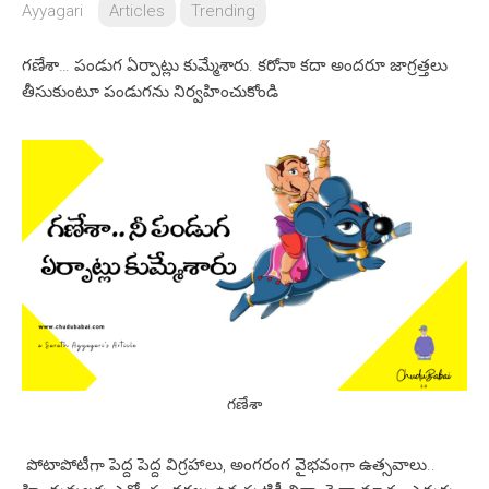
Ayyagari
Articles
Trending
గణేశా… పండుగ ఏర్పాట్లు కుమ్మేశారు. కరోనా కదా అందరూ జాగ్రత్తలు
తీసుకుంటూ పండుగను నిర్వహించుకోండి
గణేశా
పోటాపోటీగా పెద్ద పెద్ద విగ్రహాలు, అంగరంగ వైభవంగా ఉత్సవాలు..