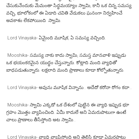
చేసుకునేందుకు మేమంతా సిద్ధమయ్యాం స్వామి, కానీ ఒక చిన్న సమస్య
వచ్చి, భూలోకంలో ఈ ఏడాది చవితి వేడుకలు ఘనంగా నిర్వహించే
అవకాశం లేకపోయింది స్వామి.
Lord Vinayaka- ఏమైంది మూషిక, ఏ సమస్య వచ్చింది.
Mooshika- సమస్య నాకు కాదు స్వామి, సమస్త మానవాళి ఇప్పుడు
ఒక భయంకరమైన యుద్ధం చేస్తున్నారు. కోట్లాది మంది వ్యాధితో
బాధపడుతున్నారు. లక్షలాది మంది ప్రాణాలు కూడా కోల్పోతున్నారు.
Lord Vinayaka- అవును మూషిక విన్నాను.. అదేదో కరోనా రోగం కదా..
Mooshika- స్వామి ఎక్కడో ఒక దేశంలో పుట్టిన ఈ వ్యాధి ఇప్పుడ భూ
గ్రహం మొత్తం వ్యాపించింది. ఏమీ కాదులే అని ఏమరుపాటుగా ఉంటే
చాలు ప్రాణాలు తీసేస్తోంది అట స్వామి..
Lord Vinayaka- వ్యాధి వ్యాపిస్తోంది అని తెలిసి కూడా ఏమరపాటు