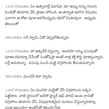
Lord Vinayaka- ఏం ఉత్సవాల్లే మూషిక, మా అమ్మ నన్ను నలుగు
పిండితో తయారు చేసి ప్రాణం పోసింది. ఆ తర్వాత జరిగిన విషయం
ఎలాగూ ఆ రోజు పూజ జరిగేటప్పుడు కథలో వింటావుగా.. అప్పుడు
తెలుసుకో..
Mooshika- సరే స్వామి ఏదో చెప్పబోతున్నారు.
Lord Vinayaka- హా అక్కడికే వస్తున్నా.. అందరూ నన్ను పసుపుతో
పూజించడయ్యా నేనేంతో సంతోషిస్తా అంటే వాళ్ల శక్తి కొద్ది పూజిస్తున్నారు.
సర్లే అనుకున్నా.. పసుపు నుంచి మట్టి విగ్రహాలకు తీసుకువచ్చారు.
Mooshika- మంచిదే కదా స్వామి,
Lord Vinayaka- ఏం మంచిది మట్టితో చేసే విగ్రహాలను పక్కన
పెట్టేశారు. వాటి స్థానంలో అదేదో ప్లాస్టర్ ఆఫ్ పారిస్ అంట దానితో
విగ్రహాలు తయారు చేసి, విషపూరితమైన రంగులు వేస్తున్నారయ్యా.
ఎంత ఇబ్బందిగా ఉంటోందో తెలుసా నీకు.