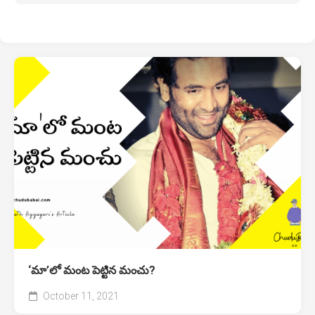
‘మా’లో మంట పెట్టిన మంచు?
October 11, 2021