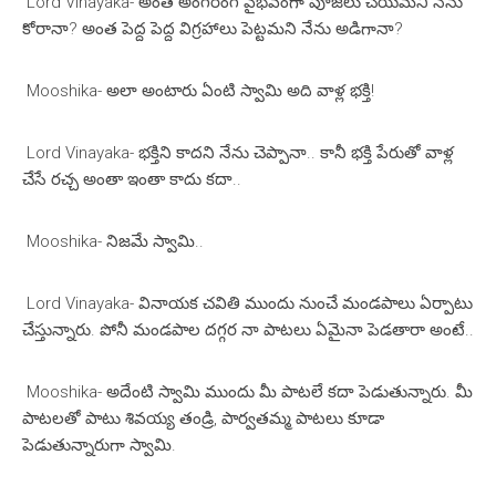
Lord Vinayaka- అంత అంగరంగ వైభవంగా పూజలు చేయమని నేను
కోరానా? అంత పెద్ద పెద్ద విగ్రహాలు పెట్టమని నేను అడిగానా?
Mooshika- అలా అంటారు ఏంటి స్వామి అది వాళ్ల భక్తి!
Lord Vinayaka- భక్తిని కాదని నేను చెప్పానా.. కానీ భక్తి పేరుతో వాళ్ల
చేసే రచ్చ అంతా ఇంతా కాదు కదా..
Mooshika- నిజమే స్వామి..
Lord Vinayaka- వినాయక చవితి ముందు నుంచే మండపాలు ఏర్పాటు
చేస్తున్నారు. పోనీ మండపాల దగ్గర నా పాటలు ఏమైనా పెడతారా అంటే..
Mooshika- అదేంటి స్వామి ముందు మీ పాటలే కదా పెడుతున్నారు. మీ
పాటలతో పాటు శివయ్య తండ్రి, పార్వతమ్మ పాటలు కూడా
పెడుతున్నారుగా స్వామి.