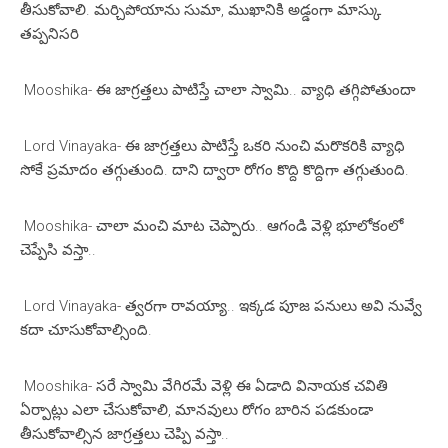
తీసుకోవాలి. మర్చిపోయాను సుమా, ముఖానికి అడ్డంగా మాస్కు
తప్పనిసరి
Mooshika- ఈ జాగ్రత్తలు పాటిస్తే చాలా స్వామి.. వ్యాధి తగ్గిపోతుందా
Lord Vinayaka- ఈ జాగ్రత్తలు పాటిస్తే ఒకరి నుంచి మరొకరికి వ్యాధి
సోకే ప్రమాదం తగ్గుతుంది. దాని ద్వారా రోగం కొద్ది కొద్దిగా తగ్గుతుంది.
Mooshika- చాలా మంచి మాట చెప్పారు.. ఆగండి వెళ్లి భూలోకంలో
చెప్పేసి వస్తా..
Lord Vinayaka- త్వరగా రావయ్యా.. ఇక్కడ పూజ పనులు అవి నువ్వే
కదా చూసుకోవాల్సింది.
Mooshika- సరే స్వామి వేగిరమే వెళ్లి ఈ ఏడాది వినాయక చవితి
ఏర్పాట్లు ఎలా చేసుకోవాలి, మానవులు రోగం బారిన పడకుండా
తీసుకోవాల్సిన జాగ్రత్తలు చెప్పి వస్తా..