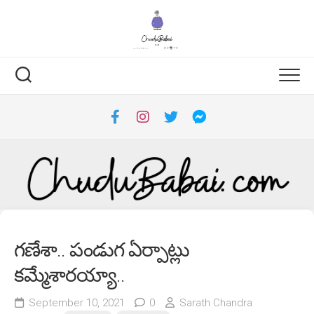
Skip
to
content
గణేశా.. పండుగ ఏర్పాట్లు
కమ్మేశారయ్యా..
September 10, 2021
0
Sarath Chandra