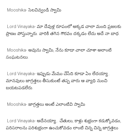
Mooshika- సెలవివ్వండి స్వామి
Lord Vinayaka- మా దేవుళ్ల రూపంలో అక్కడ చాలా మంది ప్రజలకు
ప్రాణం పోస్తున్నారు. వారికి తగిన గౌరవం దక్కడం లేదు అదే నా బాధ.
Mooshika- అవును స్వామి, నేను కూడా చాలా చూశా అలాంటి
సంఘటనలు.
Lord Vinayaka- ఇప్పుడు మేము చేసేది కూడా ఏం లేదయ్యా..
మానవులు జాగ్రత్తలు తీసుకుంటే తప్ప వారు ఆ వ్యాధి నుంచి
బయటపడలేరు.
Mooshika- జాగ్రత్తలు అంటే ఎలాంటివి స్వామి
Lord Vinayaka- అదేనయ్యా.. చేతులు, కాళ్లు శుభ్రంగా కడుక్కోవడం,
పరిసరాలను పరిశుభ్రంగా ఉంచుకోవడం లాంటి చిన్న చిన్న జాగ్రత్తలు