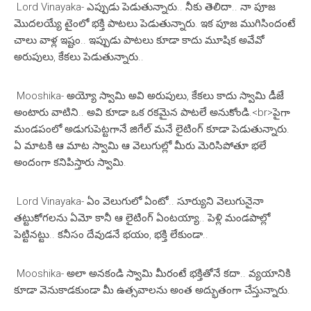
Lord Vinayaka- ఎప్పుడు పెడుతున్నారు.. నీకు తెలిదా.. నా పూజ
మొదలయ్యే టైంలో భక్తి పాటలు పెడుతున్నారు. ఇక పూజ ముగిసిందంటే
చాలు వాళ్ల ఇష్టం.. ఇప్పుడు పాటలు కూడా కాదు మూషిక అవేవో
అరుపులు, కేకలు పెడుతున్నారు..
Mooshika- అయ్యో స్వామి అవి అరుపులు, కేకలు కాదు స్వామి డీజే
అంటారు వాటిని.. అవి కూడా ఒక రకమైన పాటలే అనుకోండి.<br>పైగా
మండపంలో అడుగుపెట్టగానే జిగేల్ మనే లైటింగ్ కూడా పెడుతున్నారు.
ఏ మాటకి ఆ మాట స్వామి ఆ వెలుగుల్లో మీరు మెరిసిపోతూ భలే
అందంగా కనిపిస్తారు స్వామి.
Lord Vinayaka- ఏం వెలుగులో ఏంటో.. సూర్యుని వెలుగునైనా
తట్టుకోగలను ఏమో కానీ ఆ లైటింగ్ ఏంటయ్యా.. పెళ్లి మండపాల్లో
పెట్టినట్టు.. కనీసం దేవుడనే భయం, భక్తి లేకుండా..
Mooshika- అలా అనకండి స్వామి మీరంటే భక్తితోనే కదా.. వ్యయానికి
కూడా వెనుకాడకుండా మీ ఉత్సవాలను అంత అద్భుతంగా చేస్తున్నారు.