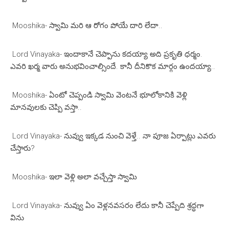
Mooshika- స్వామి మరి ఆ రోగం పోయే దారి లేదా..
Lord Vinayaka- ఇందాకానే చెప్పాను కదయ్యా అది ప్రకృతి ధర్మం.
ఎవరి ఖర్మ వారు అనుభవించాల్సిందే. కానీ దీనికొక మార్గం ఉందయ్యా..
Mooshika- ఏంటో చెప్పండి స్వామి వెంటనే భూలోకానికి వెళ్లి
మానవులకు చెప్పి వస్తా..
Lord Vinayaka- నువ్వు ఇక్కడ నుంచి వెళ్తే.. నా పూజ ఏర్పాట్లు ఎవరు
చేస్తారు?
Mooshika- ఇలా వెళ్లి అలా వచ్చేస్తా స్వామి
Lord Vinayaka- నువ్వు ఏం వెళ్లనవసరం లేదు కానీ చెప్పేది శ్రద్ధగా
విను