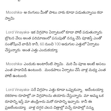
Mooshika- ఆ రంగులు మీతో పాటు నాకు కూడా పడుతున్నాయి కదా
స్వామి
Lord Vinayaka- ఇక విగ్రహాల ఏర్పాటులో కూడా పోటీ పడుతున్నారు.
బ్రొటన వేలు అంత పరిమాణంలో పసుపుతో నన్ను చేసి పూజిస్తే ఎంతో
సంతోషించే వాడిని కానీ, 60 నుంచి 100 అడుగుల ఎత్తులో ఏర్పాటు
చేస్తున్నారు. అంత ఎత్తు ఎందుకయ్యా.
Mooshika- ఎందుకు అంటారేంటి స్వామి.. మరి మీ పూజ అంటే అసలు
ఎంత హడావిడి ఉంటుంది.. మండపాలు ఏర్పాటు చేసే వాళ్ల మధ్య ఎంత
పోటీ ఉంటుంది.
Lord Vinayaka- సరే విగ్రహం ఎత్తు కూడా ఒప్పుకున్నా.. అదేంటయ్యా
రకరకాల రూపాల్లో నా విగ్రహాలను తయారు చేస్తున్నారు. మా అమ్మ ఒక
రూపాన్ని ఇస్తే మా తండ్రిగారు మరో రూపాన్ని ఇచ్చారు. కానీ ఈ
ప్రజలేంటయ్యా.. వాళ్ల దగ్గర చలన చిత్రాల్లో వచ్చే రూపాల్లో నన్ను