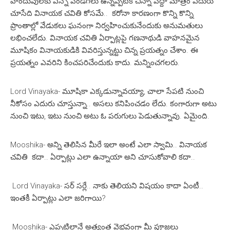
హిందువులకు ఎన్నో పండగలు ఉన్నప్పటికీ చిన్నా పెద్దా మాత్రం ఎదురు
చూసేది వినాయక చవితి కోసమే.. కరోనా కారణంగా కొన్ని కొన్ని
ప్రాంతాల్లో వేడుకలు ఘనంగా నిర్వహించుకునేందుకు అనుమతులు
లభించలేదు. వినాయక చవితి ఏర్పాట్లపై గణనాథుడి వాహనమైన
మూషికం వినాయకుడికి వివరిస్తున్నట్టు చిన్న ప్రయత్నం చేశాం. ఈ
ప్రయత్నం ఎవరిని కించపరిచేందుకు కాదు. మన్నించగలరు.
Lord Vinayaka- మూషికా ఎక్కడున్నావయ్యా, చాలా సేపటి నుంచి
నీకోసం ఎదురు చూస్తున్నా.. అసలు కనిపించడం లేదు. కంగారుగా అటు
నుంచి ఇటు, ఇటు నుంచి అటు ఓ పరుగులు పెడుతున్నావు. ఏమైంది.
Mooshika- అన్ని తెలిసిన మీరే ఇలా అంటే ఎలా స్వామి.. వినాయక
చవితి కదా.. ఏర్పాట్లు ఎలా ఉన్నాయా అని చూసుకోవాలి కదా..
Lord Vinayaka- సర్ సర్లే.. నాకు తెలియని విషయం కాదా ఏంటీ..
ఇంతకీ ఏర్పాట్లు ఎలా జరిగాయి?
Mooshika- ఎప్పటిలానే అత్యంత వైభవంగా మీ పూజలు