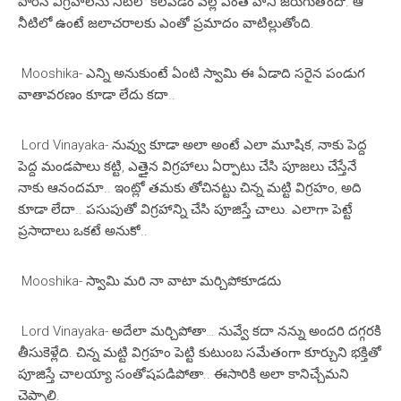
పారిస్ విగ్రహాలను నీటిలో కలపడం వల్ల ఎంత హాని జరుగుతోందో. ఆ
నీటిలో ఉంటే జలాచరాలకు ఎంతో ప్రమాదం వాటిల్లుతోంది.
Mooshika- ఎన్ని అనుకుంటే ఏంటి స్వామి ఈ ఏడాది సరైన పండుగ
వాతావరణం కూడా లేదు కదా..
Lord Vinayaka- నువ్వు కూడా అలా అంటే ఎలా మూషిక, నాకు పెద్ద
పెద్ద మండపాలు కట్టి, ఎత్తైన విగ్రహాలు ఏర్పాటు చేసి పూజలు చేస్తేనే
నాకు ఆనందమా.. ఇంట్లో తమకు తోచినట్టు చిన్న మట్టి విగ్రహం, అది
కూడా లేదా.. పసుపుతో విగ్రహాన్ని చేసి పూజిస్తే చాలు. ఎలాగా పెట్టే
ప్రసాదాలు ఒకటే అనుకో..
Mooshika- స్వామి మరి నా వాటా మర్చిపోకూడదు
Lord Vinayaka- అదేలా మర్చిపోతా… నువ్వే కదా నన్ను అందరి దగ్గరకి
తీసుకెళ్లేది. చిన్న మట్టి విగ్రహం పెట్టి కుటుంబ సమేతంగా కూర్చుని భక్తితో
పూజిస్తే చాలయ్యా సంతోషపడిపోతా.. ఈసారికి అలా కానిచ్చేమని
చెప్పాలి.