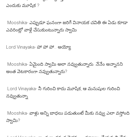
ఎందుకు మూషిక ?
Mooshika- ఎప్పుడూ ఘనంగా జరిగే వినాయక చవితి ఈ ఏడు కూడా
ఎవరింట్లో వాళ్లే చేసుకుంటున్నారు స్వామి
Lord Vinayaka- హా హా హా.. అయ్యో
Mooshika- ఏమైంది స్వామి అలా నవ్వుతున్నారు. నేనేం అన్నానని
అంత వెటకారంగా నవ్వుతున్నారు?
Lord Vinayaka- నీ గురించి కాదు మూషిక, ఆ మనుషుల గురించి
నవ్వుతున్నా
Mooshika- వాళ్లు అన్ని బాధలు పడుతుంటే మీకు నవ్వు ఎలా వస్తోంది
స్వామి?