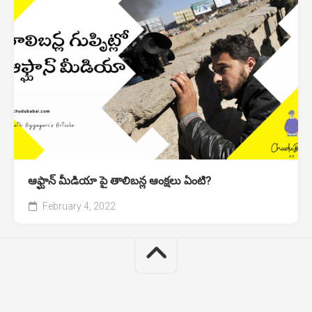
ఆఫ్ఘాన్ మీడియా పై తాలిబన్ల ఆంక్షలు ఏంటి?
February 4, 2022