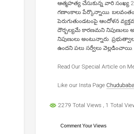
ఆత్మహత్య చేసుకున్న వారి సంఖ్య 2
గణాంకాలు పేర్కొన్నాయి. బ‌ల‌వంతం
పెరుగుతుండ‌టంపై ఆందోళ‌న వ్య‌క్త‌మ‌
దౌర్బ‌ల్య‌మే కార‌ణ‌మ‌ని నిపుణులు 
నిపుణులు అంటున్నారు. ప్ర‌భుత్వాల
ఉంద‌ని పలు సర్వేలు వెల్ల‌డించాయి.
Read Our Special Article on M
Like our Insta Page
Chudubaba
2279 Total Views
, 1 Total Vi
Comment Your Views