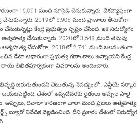
ారణంగా 16,091 మంది సూసైడ్ చేసుకున్నారు. దేశవ్యాప్తంగా
చేసుకున్నారు. 2019లో 5,908 మంది ప్రాణాలు తీసుకోగా,
కున్నట్లు కేంద్ర ప్రభుత్వం స్పష్టం చేసింది. ఇక నిరుద్యోగం
 ఆత్మహత్య చేసుకున్నారు. 2020లో 3,548 మంది తనువు
ి ఆత్మహత్య చేసుకోగా.. 2018లో 2,741 మంది బలవంతంగా
ించిన డేటా ఆధారంగా ప్రభుత్వ గణాంకాలు ఉన్నాయని కేంద్ర
 రాయ్ లిఖితపూర్వకంగా వివరాలను అందించారు.
ృద్ధి జరుగుతుందని చెబుతున్న నేపథ్యంలో.. ఎన్డీయే సర్కార్
బయటపెట్టింది. దేశంలో ఇప్పటివరకు రైతులు అప్పుల పాలై
గం, అప్పులు, దివాలా కారణంగా చాలా మంది ప్రజలు ఆత్మహత్య
్డ్స్ బ్యూరో నివేదిక వెల్లడించింది. దీని ప్రకారం దేశంలో నిరుద్యో
ి.