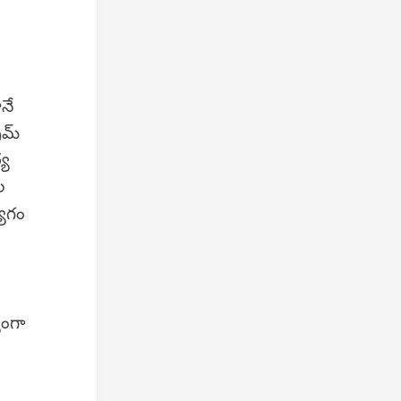
నే
ైమ్
్య
ల
యోగం
యంగా