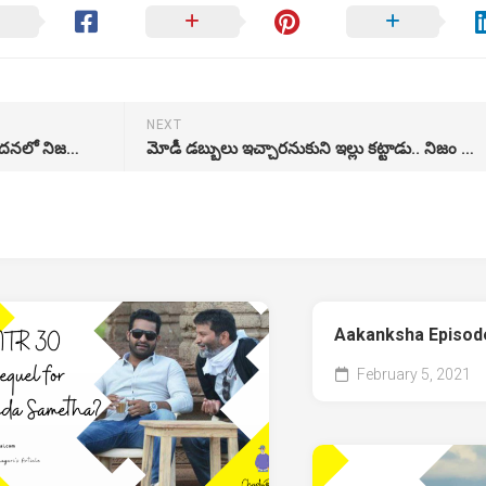
NEXT
వ్యాక్సిన్ తీసుకుంటే చనిపోతారన్న వాదనలో నిజమెంత?
మోడీ డబ్బులు ఇచ్చారనుకుని ఇల్లు కట్టాడు.. నిజం తెలిసి షాకయ్యాడు
Aakanksha Episod
February 5, 2021