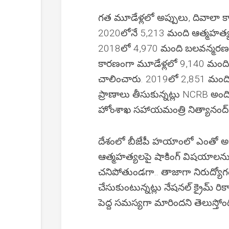
గత మూడేళ్లలో అప్పులు, దివాలా క
2020లోనే 5,213 మంది ఆత్మహత్య 
2018లో 4,970 మంది బలవన్మరణం చేసు
కారణంగా మూడేళ్లలో 9,140 మంది
చాలించారు. 2019లో 2,851 మంద
ప్రాణాలు తీసుకున్నట్లు NCRB అంద
హోంశాఖ సహాయమంత్రి నిత్యానంద్
దేశంలో బీజేపీ హయాంలో ఎంతో అభివ
ఆత్మహత్యలపై షాకింగ్ విషయాలను 
చనిపోతుండగా.. తాజాగా నిరుద్యో
చేసుకుంటున్నట్లు నేషనల్ క్రైమ్ రికార
పెద్ద సమస్యగా మారిందని తెలుస్తోంద