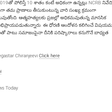
019తో పోలిస్తే 10 శాతం కంటే అధికంగా ఉన్నట్లు NCRB నివేద
గా త‌మ ప్రాణాలు తీసుకుంటున్న వారి సంఖ్య క్ర‌మంగా
వుతోంది. ఆత్మ‌హ‌త్య‌ల‌కు ప్ర‌జ‌ల్లో అధిక‌మ‌వుతున్న మాన‌సిక
అభిప్రాయ‌ప‌డుతున్నారు. ఈ ధోర‌ణి ఆందోళ‌న క‌లిగించే విష‌య‌మ
‌తో పాటు స‌మాజంపైనా దీనికి ప‌రిష్కారాలు క‌నుగొనే బాధ్య‌త
egastar Chiranjeevi
Click here
i
ews Today