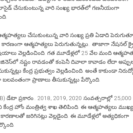
సూసైడ్ చేసుకుంటున్న వారి సంఖ్య భారత్‌‌లో గణనీయంగా
ంది.
మహత్యలు చేసుకుంటున్న వారి సంఖ్య ప్రతి ఏడాది పెరుగుతూ
ా కారణంగా ఆత్మహత్యలు పెరుగుతున్నట్లు.. తాజాగా నేషనల్ క్ర
్ విషయాలు వెల్లడించింది. గత మూడేళ్లలో 25 వేల మంది ఆత్మహత
. బిజినెస్‌లో నష్టం రావడంతో కంపెనీ దివాలా కావాడం లేదా అప్పు
్నట్లు కేంద్ర ప్రభుత్వం వెల్లడించింది. అంతే కాకుండా నిరుద్
 బలవంతంగా ప్రాణాలు తీసుకున్నట్లు పేర్కొంది.
(NCRB) డేటా ప్రకారం.. 2018, 2019, 2020 సంవత్సరాల్లో 25,000
 కేంద్ర హోం మంత్రిత్వ శాఖ తెలిపింది. ఈ ఆత్మహత్యలు ముఖ్
 కారణాలతో జరిగినట్లు వెల్లడైంది. ఈ మూడేళ్లలో అత్యధికంగా
్కొంది.