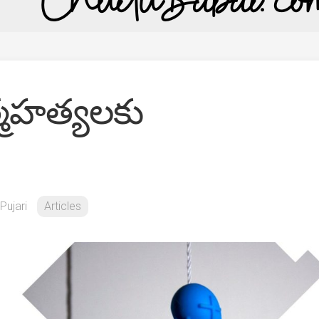
్మహత్యలకు
ujari
Articles