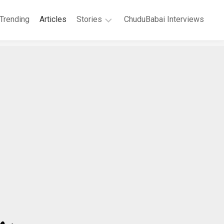
Trending
Articles
Stories
ChuduBabai Interviews
Short
Stories
Story
Series