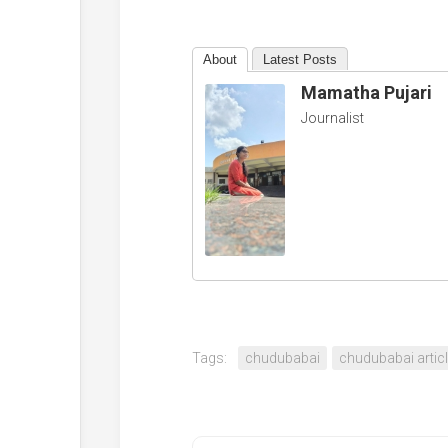
About
Latest Posts
Mamatha Pujari
Journalist
Tags:
chudubabai
chudubabai artic