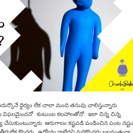
ుర్కొనే ధైర్యం లేక చాలా మంది తనువు చాలిస్తున్నారు.
ేమ విఫలమైందనో.. కుటుంబ కలహాలతోనో.. ఇలా చిన్న చిన్న
య చేసుకుంటున్నారు. ఆరుగాలం కష్టపడి పండించిన పంట నష్ట
 తీర్చలేక కొందరు.. ఉద్యోగం రాలేదని మరికొందరు బలవంతంగా