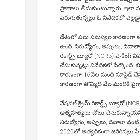
ప్రాణాలు తీసుకుంటున్నారు. ఇలా 
పెరుగుతున్నట్లు ఓ నివేదికలో వెల్లడై
దేశంలో పలు సమస్యల కారణంగా ఆత్
ఉంది. నిరుద్యోగం, అప్పులు, దివాల
రికార్డ్స్ బ్యూరో (NCRB) షాకింగ
చేసుకున్నట్లు నివేదికలో పేర్కొంది
కారణంగా 16వేల మంది సూసైడ్ చేసుకున
కారణంగా తొమ్మిది వేల మందికి పైగా
నేషనల్ క్రైమ్ రికార్డ్స్ బ్యూరో 
ఆత్మహత్యలు చోటు చేసుకున్నాయ‌ని
నిరుద్యోగం, అప్పులు, దివాలా వంటి
2020లో అత్యధికంగా జరిగినట్లు పేర