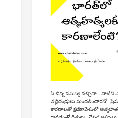
ఏ చిన్న సమస్య వచ్చినా… వాటిని ఎద
తల్లిదండ్రులు మందలించారనో.. ప్ర
కారణాలతో క్షణికావేశంలో ఆత్మహత్
రావడంతో రైతులు.. చేసిన అప్పులు