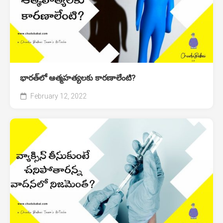
భారత్‌లో ఆత్మహత్యలకు కారణాలేంటి?
February 12, 2022