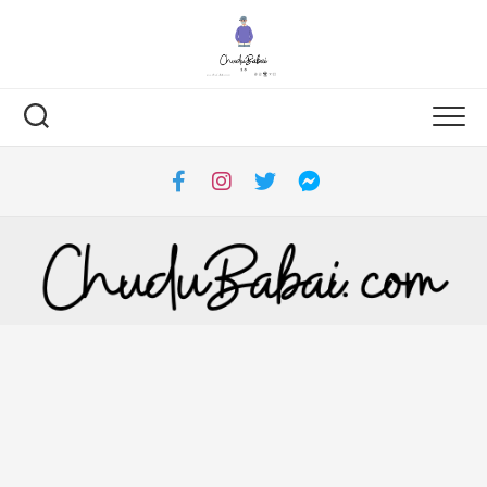
Skip
to
content