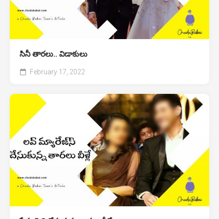
సినీ తారలు.. విడాకులు
February 17, 2022