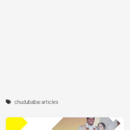
chudubabai articles