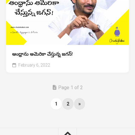
ఆంధ్రాను అమెరికా చేస్తున్న జగన్!
February 6, 2022
Page 1 of 2
1
2
»